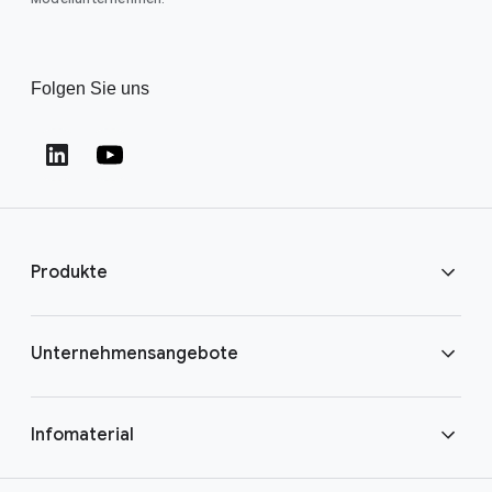
Folgen Sie uns
Produkte
ChromeOS Flex
Unternehmensangebote
ChromeOS-Geräte
Moderne Arbeitsumgebung
Infomaterial
ChromeOS Enterprise-Upgrade