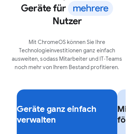
Geräte für
mehrere
Nutzer
Mit ChromeOS können Sie Ihre
Technologieinvestitionen ganz einfach
ausweiten, sodass Mitarbeiter und IT‑Teams
noch mehr von Ihrem Bestand profitieren.
F
F
l
l
Geräte ganz einfach
Mita
i
i
p
p
verwalten
för
c
c
a
a