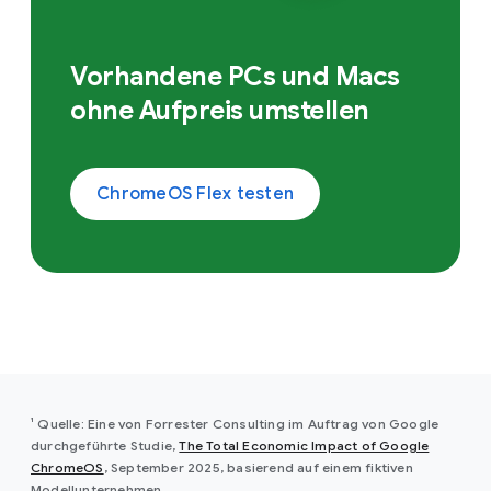
Vorhandene PCs und Macs
ohne Aufpreis umstellen
ChromeOS Flex testen
¹ Quelle: Eine von Forrester Consulting im Auftrag von Google
durchgeführte Studie,
The Total Economic Impact of Google
(opens in a new tab)
ChromeOS
, September 2025, basierend auf einem fiktiven
Modellunternehmen.