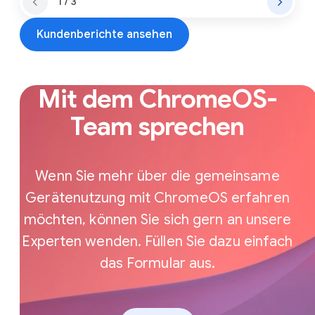
1 / 3
Kundenberichte ansehen
Mit dem ChromeOS-
Team sprechen
Wenn Sie mehr über die gemeinsame
Gerätenutzung mit ChromeOS erfahren
möchten, können Sie sich gern an unsere
Experten wenden. Füllen Sie dazu einfach
das Formular aus.