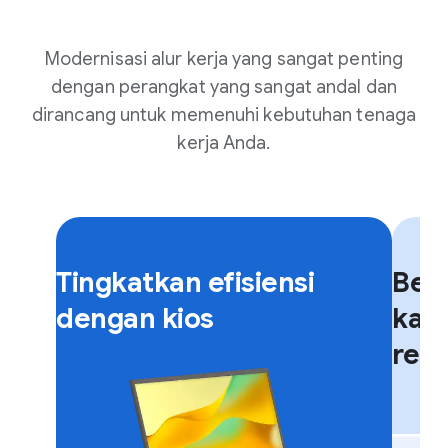
Modernisasi alur kerja yang sangat penting
dengan perangkat yang sangat andal dan
dirancang untuk memenuhi kebutuhan tenaga
kerja Anda.
F
F
l
l
Tingkatkan efisiensi
Beri
i
i
p
p
dengan kios
kar
c
c
rekl
a
a
r
r
d
d
.
.