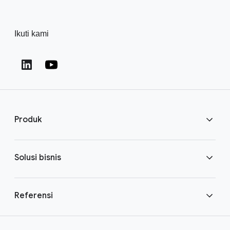
Ikuti kami
Produk
ChromeOS Flex
Solusi bisnis
Perangkat ChromeOS
Pekerja modern
Referensi
ChromeOS Enterprise Upgrade
Perangkat bersama