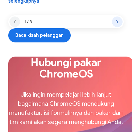
selengkapnya
1 / 3
Baca kisah pelanggan
Hubungi pakar
ChromeOS
Jika ingin mempelajari lebih lanjut
bagaimana ChromeOS mendukung
manufaktur, isi formulirnya dan pakar dari
tim kami akan segera menghubungi Anda.