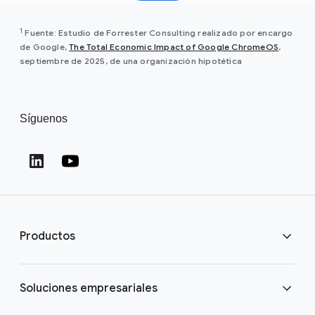
1
Fuente: Estudio de Forrester Consulting realizado por encargo
de Google,
The Total Economic Impact of Google ChromeOS
,
septiembre de 2025, de una organización hipotética
Síguenos
Productos
ChromeOS Flex
Soluciones empresariales