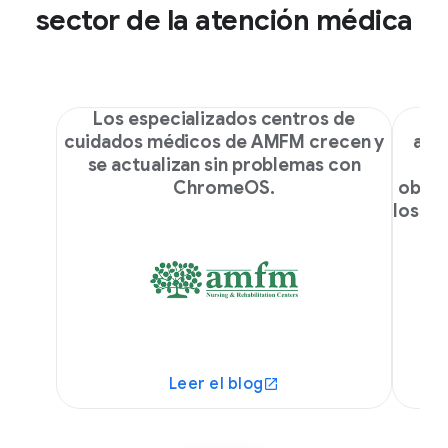
sector de la atención médica
Los especializados centros de
En
cuidados médicos de AMFM crecen y
ado
se actualizan sin problemas con
eq
ChromeOS.
objet
los pr
Leer el blog