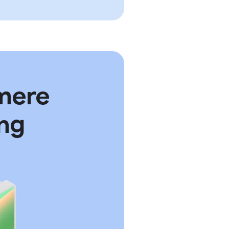
mere
ing