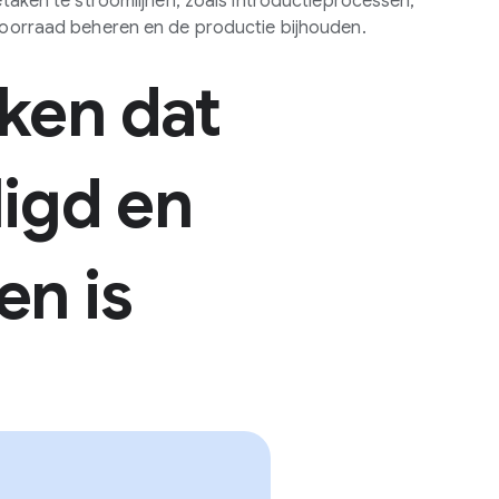
taken te stroomlijnen, zoals introductieprocessen,
oorraad beheren en de productie bijhouden.
ken dat
ligd en
en is