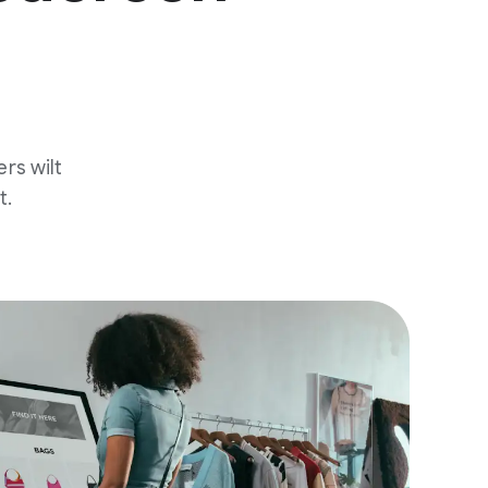
rs wilt
t.