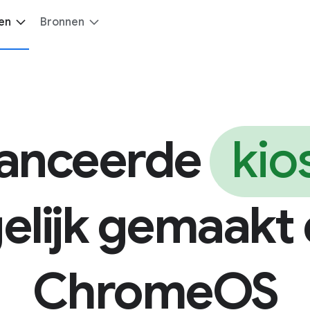
en
Bronnen
anceerde
kio
lijk gemaakt
ChromeOS