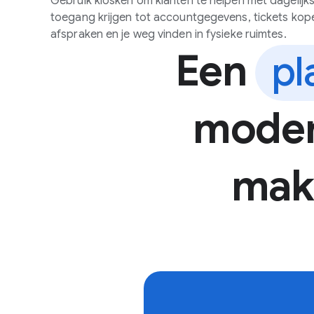
Gebruik kiosken om klanten te helpen met dagelijkse
toegang krijgen tot accountgegevens, tickets kop
afspraken en je weg vinden in fysieke ruimtes.
Een
pl
modern
makk
F
l
i