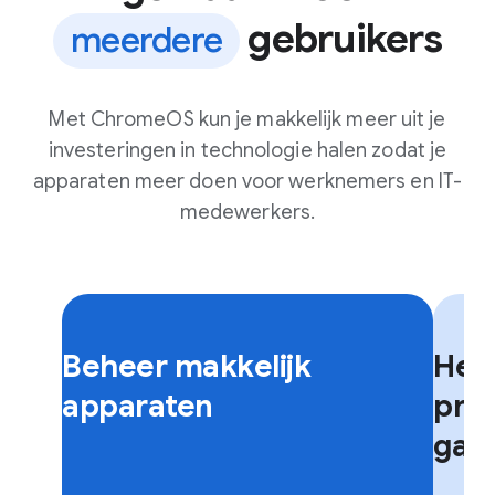
gebruikers
meerdere
Met ChromeOS kun je makkelijk meer uit je
investeringen in technologie halen zodat je
apparaten meer doen voor werknemers en IT-
medewerkers.
F
F
l
l
Beheer makkelijk
Hel
i
i
p
p
apparaten
prod
c
c
gaa
a
a
r
r
d
d