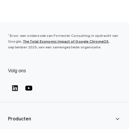
¹ Bron: een onderzoek van Forrester Consulting in opdracht van
(opens in a
Google,
The Total Economic Impact of Google ChromeOS
,
september 2025, van een samengestelde organisatie
Volg ons
Producten