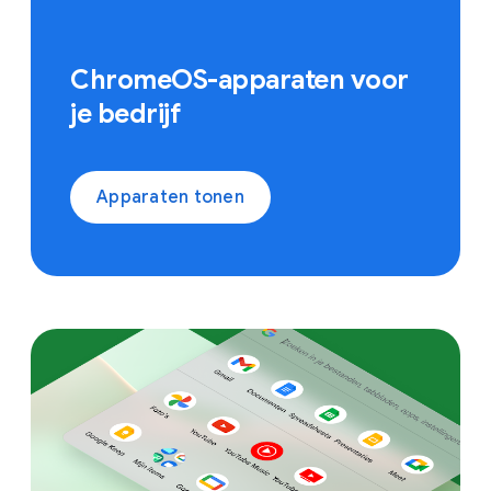
ChromeOS-apparaten voor
je bedrijf
Apparaten tonen